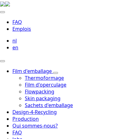
FAQ
Emplois
nl
en
Film d'emballage
Thermoformage
Film d'operculage
Flowpacking
Skin packaging
Sachets d'emballage
Design-4-Recycling
Production
Qui sommes-nous?
FAQ